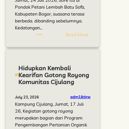
Pondok Petani Lembah Batu Sofa,
Kabupaten Bogor, suasana terasa
berbeda. dibanding sebelumnya.
Kedatangan…
:
Read More
D
a
r
i
Hidupkan Kembali
S
Kearifan Gotong Royong
e
Komunitas Cijulang
b
u
a
adm1jktirw
July 23, 2026
h
Kampung Cijulang, Jumat, 17 Juli
D
26, Kegiatan gotong royong
i
merupakan bagian dari Program
s
Pengembangan Pertanian Organik