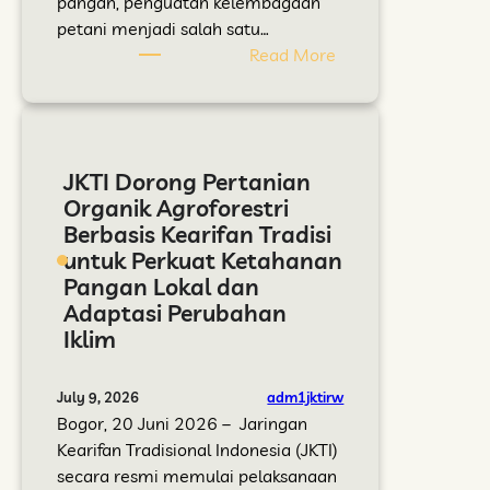
,
pangan, penguatan kelembagaan
g
K
D
petani menjadi salah satu…
a
o
e
:
Read More
n
m
m
J
i
u
p
K
k
n
l
T
A
i
o
I
JKTI Dorong Pertanian
g
t
t
P
Organik Agroforestri
r
a
O
e
Berbasis Kearifan Tradisi
o
s
r
r
untuk Perkuat Ketahanan
f
C
g
k
Pangan Lokal dan
o
i
a
u
Adaptasi Perubahan
r
j
n
a
Iklim
e
u
i
t
s
l
k
K
t
a
d
e
adm1jktirw
July 9, 2026
r
n
a
l
Bogor, 20 Juni 2026 – Jaringan
i
g
n
e
Kearifan Tradisional Indonesia (JKTI)
P
m
secara resmi memulai pelaksanaan