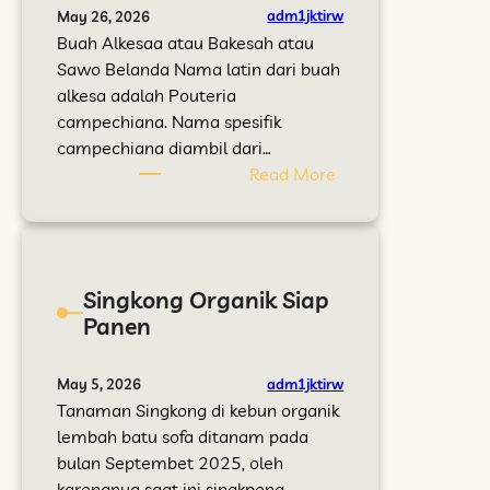
a
e
n
a
adm1jktirw
May 26, 2026
r
l
T
n
Buah Alkesaa atau Bakesah atau
a
a
r
g
Sawo Belanda Nama latin dari buah
k
n
a
T
alkesa adalah Pouteria
a
j
d
a
campechiana. Nama spesifik
t
u
i
b
campechiana diambil dari…
t
s
i
:
Read More
a
i
b
S
n
u
T
a
n
a
w
t
n
o
Singkong Organik Siap
u
a
B
Panen
k
m
e
P
a
l
e
n
a
adm1jktirw
May 5, 2026
r
P
n
Tanaman Singkong di kebun organik
k
e
d
lembah batu sofa ditanam pada
u
n
a
bulan Septembet 2025, oleh
a
j
a
karenanya saat ini singkpong