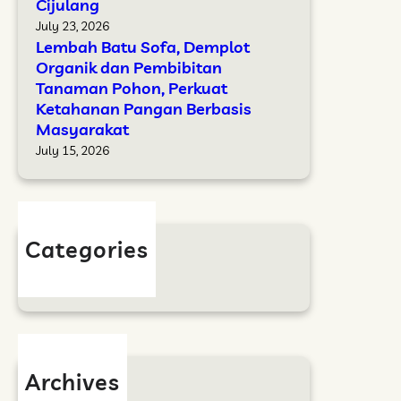
k
Cijulang
t
i
a
a
July 23, 2026
a
l
Lembah Batu Sofa, Demplot
a
p
d
Organik dan Pembibitan
n
P
Tanaman Pohon, Perkuat
a
T
a
Ketahanan Pangan Berbasis
n
u
n
Masyarakat
A
h
e
July 15, 2026
d
a
n
a
n
p
Y
t
a
a
n
Categories
s
g
Berita
i
M
P
a
e
h
r
a
u
E
Archives
b
s
July 2026