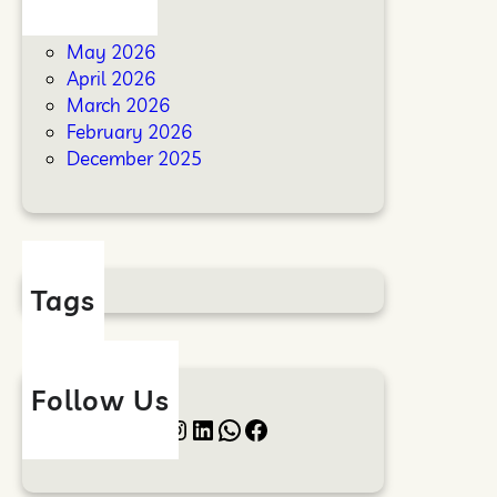
a
a
June 2026
h
May 2026
a
April 2026
n
March 2026
I
February 2026
k
December 2025
l
i
m
Tags
Follow Us
Twitter
Instagram
LinkedIn
WhatsApp
Facebook