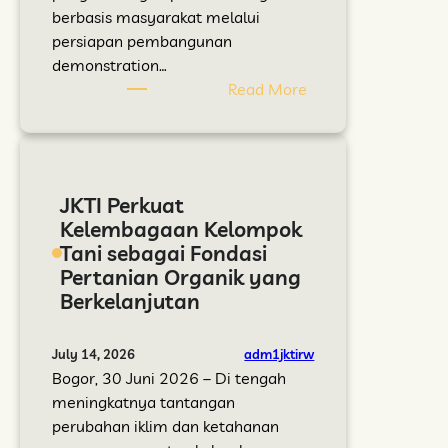
a
e
berbasis masyarakat melalui
r
a
persiapan pembangunan
u
r
demonstration…
u
i
:
Read More
n
f
L
t
a
e
u
n
m
k
G
b
JKTI Perkuat
P
o
a
Kelembagaan Kelompok
e
t
h
Tani sebagai Fondasi
r
o
B
Pertanian Organik yang
t
n
a
Berkelanjutan
a
g
t
n
R
u
i
o
S
adm1jktirw
July 14, 2026
a
y
o
Bogor, 30 Juni 2026 – Di tengah
n
o
f
meningkatnya tantangan
O
n
a
perubahan iklim dan ketahanan
r
g