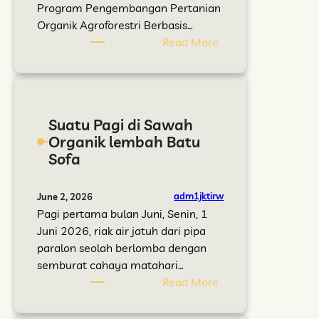
e
b
Program Pengembangan Pertanian
m
a
Organik Agroforestri Berbasis…
b
g
:
Read More
i
a
J
b
a
K
i
n
T
t
K
I
Suatu Pagi di Sawah
a
e
D
Organik lembah Batu
n
l
o
Sofa
T
o
r
a
m
o
n
p
n
adm1jktirw
June 2, 2026
a
o
g
Pagi pertama bulan Juni, Senin, 1
m
k
P
Juni 2026, riak air jatuh dari pipa
a
T
e
paralon seolah berlomba dengan
n
a
r
semburat cahaya matahari…
P
n
t
:
Read More
o
i
a
S
h
s
n
u