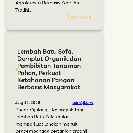
k
Agroforestri Berbasis Kearifan
u
Tradisi…
s
:
Read More
i
H
,
i
T
d
u
u
Lembah Batu Sofa,
m
p
Demplot Organik dan
b
k
Pembibitan Tanaman
u
a
Pohon, Perkuat
h
n
Ketahanan Pangan
H
K
Berbasis Masyarakat
a
e
r
m
a
b
adm1jktirw
July 15, 2026
p
a
Bogor-Cijulang – Kelompok Tani
a
l
Lembah Batu Sofa mulai
n
i
memperkuat langkah menuju
B
K
pengembangan pertanian organik