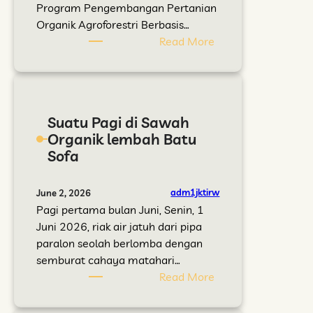
e
b
Program Pengembangan Pertanian
m
a
Organik Agroforestri Berbasis…
b
g
:
Read More
i
a
J
b
a
K
i
n
T
t
K
I
Suatu Pagi di Sawah
a
e
D
Organik lembah Batu
n
l
o
Sofa
T
o
r
a
m
o
n
p
n
adm1jktirw
June 2, 2026
a
o
g
Pagi pertama bulan Juni, Senin, 1
m
k
P
Juni 2026, riak air jatuh dari pipa
a
T
e
paralon seolah berlomba dengan
n
a
r
semburat cahaya matahari…
P
n
t
:
Read More
o
i
a
S
h
s
n
u