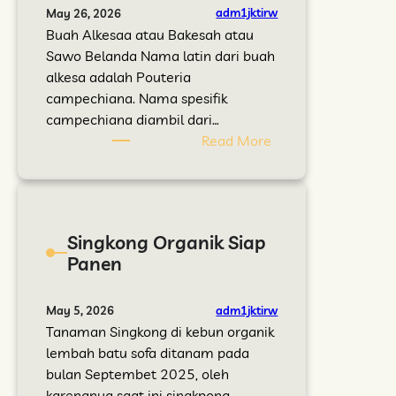
a
e
n
a
adm1jktirw
May 26, 2026
r
l
T
n
Buah Alkesaa atau Bakesah atau
a
a
r
g
Sawo Belanda Nama latin dari buah
k
n
a
T
alkesa adalah Pouteria
a
j
d
a
campechiana. Nama spesifik
t
u
i
b
campechiana diambil dari…
t
s
i
:
Read More
a
i
b
S
n
u
T
a
n
a
w
t
n
o
Singkong Organik Siap
u
a
B
Panen
k
m
e
P
a
l
e
n
a
adm1jktirw
May 5, 2026
r
P
n
Tanaman Singkong di kebun organik
k
e
d
lembah batu sofa ditanam pada
u
n
a
bulan Septembet 2025, oleh
a
j
a
karenanya saat ini singkpong