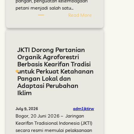
,
pangan, penguatan kelembagaan
g
K
D
petani menjadi salah satu…
a
o
e
:
Read More
n
m
m
J
i
u
p
K
k
n
l
T
A
i
o
I
JKTI Dorong Pertanian
g
t
t
P
Organik Agroforestri
r
a
O
e
Berbasis Kearifan Tradisi
o
s
r
r
untuk Perkuat Ketahanan
f
C
g
k
Pangan Lokal dan
o
i
a
u
Adaptasi Perubahan
r
j
n
a
Iklim
e
u
i
t
s
l
k
K
t
a
d
e
adm1jktirw
July 9, 2026
r
n
a
l
Bogor, 20 Juni 2026 – Jaringan
i
g
n
e
Kearifan Tradisional Indonesia (JKTI)
P
m
secara resmi memulai pelaksanaan