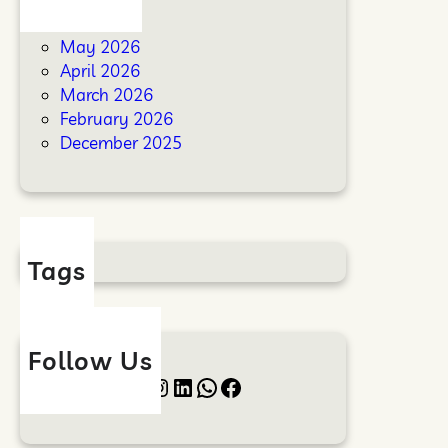
a
a
June 2026
h
May 2026
a
April 2026
n
March 2026
I
February 2026
k
December 2025
l
i
m
Tags
Follow Us
Twitter
Instagram
LinkedIn
WhatsApp
Facebook