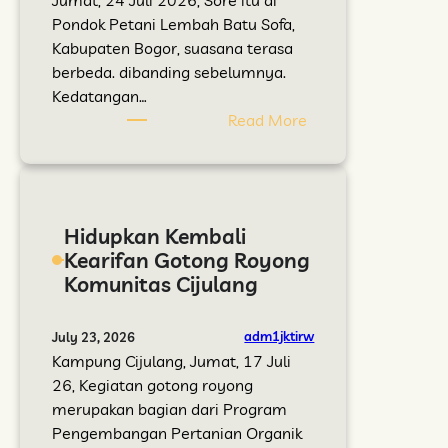
Pondok Petani Lembah Batu Sofa,
Kabupaten Bogor, suasana terasa
berbeda. dibanding sebelumnya.
Kedatangan…
:
Read More
D
a
r
i
Hidupkan Kembali
S
Kearifan Gotong Royong
e
Komunitas Cijulang
b
u
a
adm1jktirw
July 23, 2026
h
Kampung Cijulang, Jumat, 17 Juli
D
26, Kegiatan gotong royong
i
merupakan bagian dari Program
s
Pengembangan Pertanian Organik