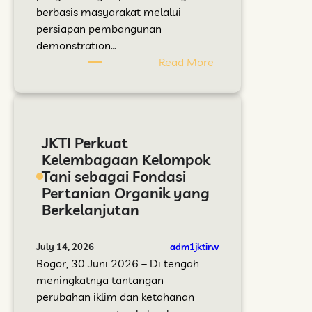
a
e
berbasis masyarakat melalui
r
a
persiapan pembangunan
u
r
demonstration…
u
i
:
Read More
n
f
L
t
a
e
u
n
m
k
G
b
JKTI Perkuat
P
o
a
Kelembagaan Kelompok
e
t
h
Tani sebagai Fondasi
r
o
B
Pertanian Organik yang
t
n
a
Berkelanjutan
a
g
t
n
R
u
i
o
S
adm1jktirw
July 14, 2026
a
y
o
Bogor, 30 Juni 2026 – Di tengah
n
o
f
meningkatnya tantangan
O
n
a
perubahan iklim dan ketahanan
r
g