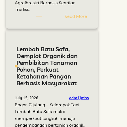
k
Agroforestri Berbasis Kearifan
u
Tradisi…
s
:
Read More
i
H
,
i
T
d
u
u
Lembah Batu Sofa,
m
p
Demplot Organik dan
b
k
Pembibitan Tanaman
u
a
Pohon, Perkuat
h
n
Ketahanan Pangan
H
K
Berbasis Masyarakat
a
e
r
m
a
b
adm1jktirw
July 15, 2026
p
a
Bogor-Cijulang – Kelompok Tani
a
l
Lembah Batu Sofa mulai
n
i
memperkuat langkah menuju
B
K
pengembangan pertanian organik