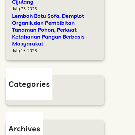
k
Cijulang
t
i
a
a
July 23, 2026
a
l
Lembah Batu Sofa, Demplot
a
p
d
Organik dan Pembibitan
n
P
Tanaman Pohon, Perkuat
a
T
a
Ketahanan Pangan Berbasis
n
u
n
Masyarakat
A
h
e
July 15, 2026
d
a
n
a
n
p
Y
t
a
a
n
Categories
s
g
Berita
i
M
P
a
e
h
r
a
u
E
Archives
b
s
July 2026